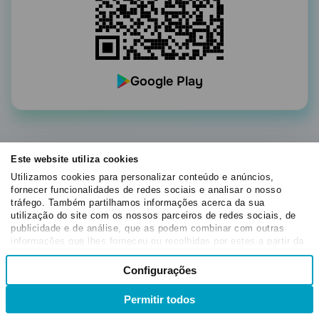
Google Play
Este website utiliza cookies
Utilizamos cookies para personalizar conteúdo e anúncios,
fornecer funcionalidades de redes sociais e analisar o nosso
Gerencie sua empresa de onde
tráfego. Também partilhamos informações acerca da sua
utilização do site com os nossos parceiros de redes sociais, de
estiver
publicidade e de análise, que as podem combinar com outras
informações que lhes forneceu ou recolhidas por estes a partir da
Impulsione sua estratégia com os apps da SendPulse —
sua utilização dos respetivos serviços.
Seleção
Configurações
escolha e baixe o app ideal para você gratuitamente
Necessários
de
hoje mesmo.
consentimento
Permitir todos
Preferências