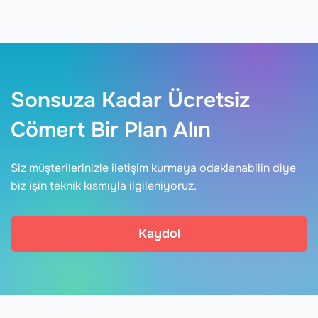
Sonsuza Kadar Ücretsiz
Cömert Bir Plan Alın
Siz müşterilerinizle iletişim kurmaya odaklanabilin diye
biz işin teknik kısmıyla ilgileniyoruz.
Kaydol