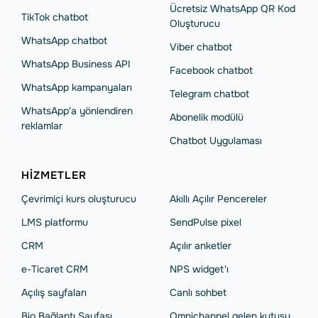
Ücretsiz WhatsApp QR Kod
TikTok chatbot
Oluşturucu
WhatsApp chatbot
Viber chatbot
WhatsApp Business API
Facebook chatbot
WhatsApp kampanyaları
Telegram chatbot
WhatsApp'a yönlendiren
Abonelik modülü
reklamlar
Chatbot Uygulaması
HIZMETLER
Çevrimiçi kurs oluşturucu
Akıllı Açılır Pencereler
LMS platformu
SendPulse pixel
CRM
Açılır anketler
e-Ticaret CRM
NPS widget'ı
Açılış sayfaları
Сanlı sohbet
Bio Bağlantı Sayfası
Omnichannel gelen kutusu