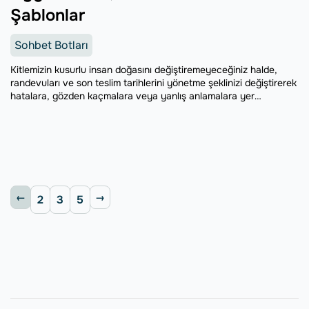
Şablonlar
Sohbet Botları
Kitlemizin kusurlu insan doğasını değiştiremeyeceğiniz halde,
randevuları ve son teslim tarihlerini yönetme şeklinizi değiştirerek
hatalara, gözden kaçmalara veya yanlış anlamalara yer
bırakmayacak şekilde düzenleyebilirsiniz. İşte karşınızda
WhatsApp hatırlatmaları; müşterilerinizin aklında yer etmenizi
sağlayan ve deneyimlerini önemli ölçüde artıran zarif bir yöntem.
2
3
5