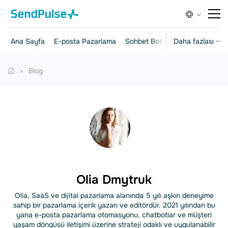
Ana Sayfa
E-posta Pazarlama
Sohbet Botları
Daha fazlası ···
Açılış Sayfalar
Blog
Olia Dmytruk
Olia, SaaS ve dijital pazarlama alanında 5 yılı aşkın deneyime
sahip bir pazarlama içerik yazarı ve editördür. 2021 yılından bu
yana e-posta pazarlama otomasyonu, chatbotlar ve müşteri
yaşam döngüsü iletişimi üzerine strateji odaklı ve uygulanabilir