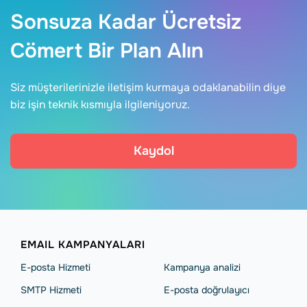
Sonsuza Kadar Ücretsiz
Cömert Bir Plan Alın
Siz müşterilerinizle iletişim kurmaya odaklanabilin diye
biz işin teknik kısmıyla ilgileniyoruz.
Kaydol
EMAIL KAMPANYALARI
E-posta Hizmeti
Kampanya analizi
SMTP Hizmeti
E-posta doğrulayıcı