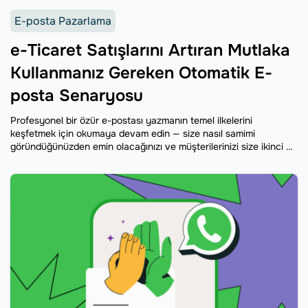
E-posta Pazarlama
e-Ticaret Satışlarını Artıran Mutlaka
Kullanmanız Gereken Otomatik E-
posta Senaryosu
Profesyonel bir özür e-postası yazmanın temel ilkelerini
keşfetmek için okumaya devam edin — size nasıl samimi
göründüğünüzden emin olacağınızı ve müşterilerinizi size ikinci bir
şans vermeye ikna edeceğinizi göstereceğiz. Ayrıca, büyük
markalardan bazı en etkili ve karizmatik özür e-postası
örneklerine de göz atacağınızdan emin olacaksınız.