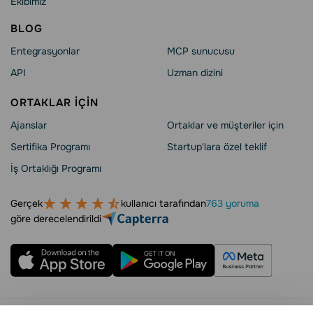
Ekibimiz
BLOG
Entegrasyonlar
MCP sunucusu
API
Uzman dizini
ORTAKLAR IÇIN
Ajanslar
Ortaklar ve müşteriler için
Sertifika Programı
Startup'lara özel teklif
İş Ortaklığı Programı
Gerçek
kullanıcı tarafından
763 yoruma
göre derecelendirildi