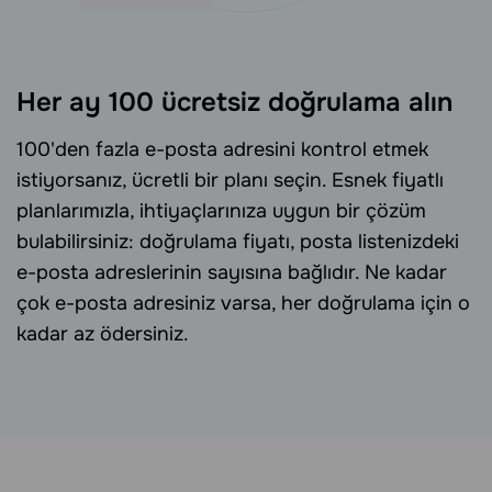
Her ay 100 ücretsiz doğrulama alın
100'den fazla e-posta adresini kontrol etmek
istiyorsanız, ücretli bir planı seçin. Esnek fiyatlı
planlarımızla, ihtiyaçlarınıza uygun bir çözüm
bulabilirsiniz: doğrulama fiyatı, posta listenizdeki
e-posta adreslerinin sayısına bağlıdır. Ne kadar
çok e-posta adresiniz varsa, her doğrulama için o
kadar az ödersiniz.