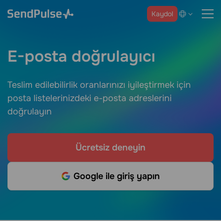
Kaydol
E-posta doğrulayıcı
Teslim edilebilirlik oranlarınızı iyileştirmek için
posta listelerinizdeki e-posta adreslerini
doğrulayın
Ücretsiz deneyin
Google ile giriş yapın