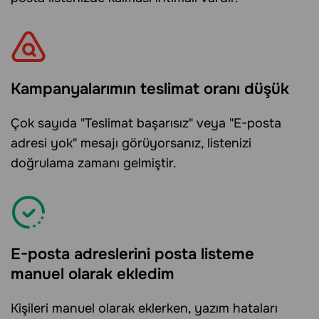
Kampanyalarımın teslimat oranı düşük
Çok sayıda "Teslimat başarısız" veya "E-posta
adresi yok" mesajı görüyorsanız, listenizi
doğrulama zamanı gelmiştir.
E-posta adreslerini posta listeme
manuel olarak ekledim
Kişileri manuel olarak eklerken, yazım hataları