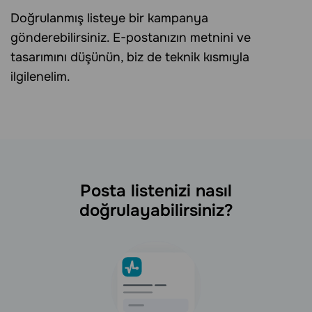
Doğrulanmış listeye bir kampanya
gönderebilirsiniz. E-postanızın metnini ve
tasarımını düşünün, biz de teknik kısmıyla
ilgilenelim.
Posta listenizi nasıl
doğrulayabilirsiniz?