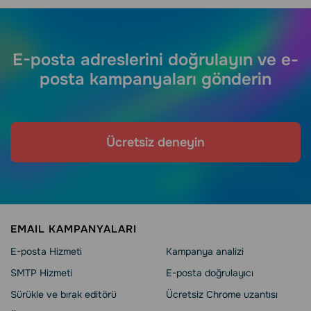
E-posta adreslerini doğrulayın ve e-
posta kampanyaları gönderin
Ücretsiz deneyin
EMAIL KAMPANYALARI
E-posta Hizmeti
Kampanya analizi
SMTP Hizmeti
E-posta doğrulayıcı
Sürükle ve bırak editörü
Ücretsiz Chrome uzantısı