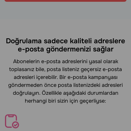
Doğrulama sadece kaliteli adreslere
e-posta göndermenizi sağlar
Abonelerin e-posta adreslerini yasal olarak
toplasanız bile, posta listeniz geçersiz e-posta
adresleri içerebilir. Bir e-posta kampanyası
göndermeden önce posta listenizdeki adresleri
doğrulayın. Özellikle aşağıdaki durumlardan
herhangi biri sizin için geçerliyse: