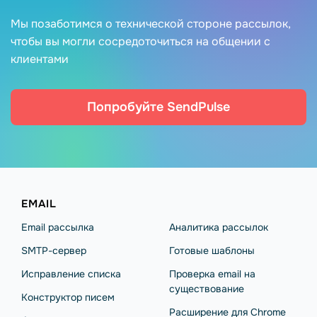
Мы позаботимся о технической стороне рассылок,
чтобы вы могли сосредоточиться на общении с
клиентами
Попробуйте SendPulse
EMAIL
Email рассылка
Аналитика рассылок
SMTP-сервер
Готовые шаблоны
Исправление списка
Проверка email на
существование
Конструктор писем
Расширение для Chrome