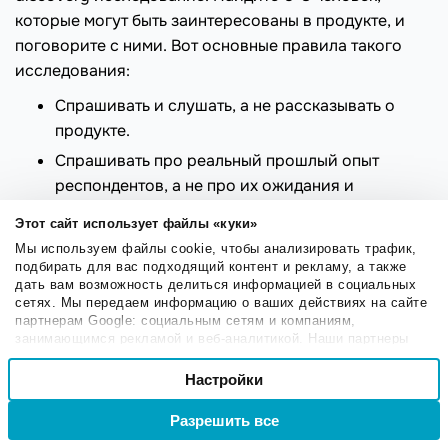
которые могут быть заинтересованы в продукте, и
поговорите с ними. Вот основные правила такого
исследования:
Спрашивать и слушать, а не рассказывать о
продукте.
Спрашивать про реальный прошлый опыт
респондентов, а не про их ожидания и
размышления о будущем.
Этот сайт использует файлы «куки»
Выслушивать разные точки зрения, а не
Мы используем файлы cookie, чтобы анализировать трафик,
сосредотачиваться на одной.
подбирать для вас подходящий контент и рекламу, а также
дать вам возможность делиться информацией в социальных
сетях. Мы передаем информацию о ваших действиях на сайте
партнерам Google: социальным сетям и компаниям,
Статья по теме:
«
Выявление
занимающимся рекламой и веб-аналитикой. Наши партнеры
потребностей клиента: что это, как и
могут комбинировать эти сведения с предоставленной вами
Выбор
зачем
»
информацией, а также данными, которые они получили при
Настройки
Необходимые
согласия
использовании вами их сервисов.
Разрешить все
Войти
Регистрация
Исследование ЦА поможет вам сосредоточиться на
Настроечные