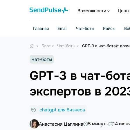
Возможности
Цены
Главная
Email
Чат-боты
Кейсы
Ве
Блог
Чат-боты
GPT-3 в чат-ботах: воз
Чат-боты
GPT-3 в чат-бот
экспертов в 202
chatgpt для бизнеса
5 минуты
14 июн
Анастасия Цаплина