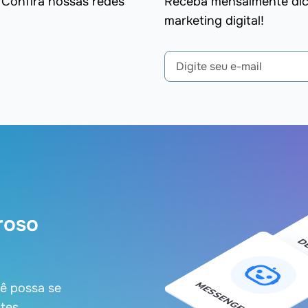
 Confira nossas redes
Receba mensalmente dica
marketing digital!
roso
cê possa se
tes.