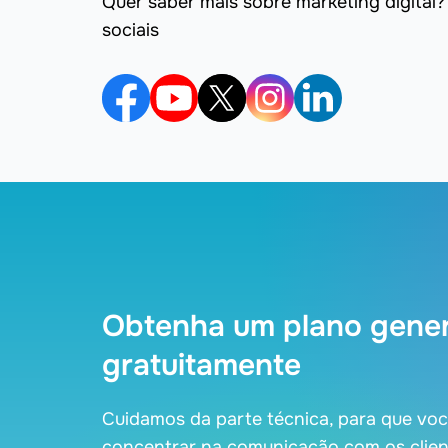
Quer saber mais sobre marketing digital?
sociais
Obtenha um plano gene
gratuitamente
Cuidamos da parte técnica, para que vo
concentrar na comunicação com os clien