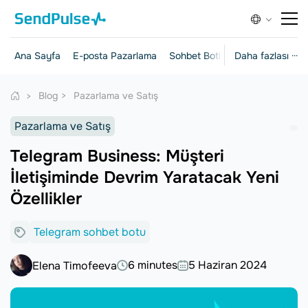
Ana Sayfa
E-posta Pazarlama
Sohbet Botları
Daha fazlası ···
Açılış Sayfalar
Blog
Pazarlama ve Satış
Pazarlama ve Satış
Telegram Business: Müşteri
İletişiminde Devrim Yaratacak Yeni
Özellikler
Telegram sohbet botu
6 minutes
5 Haziran 2024
Elena Timofeeva