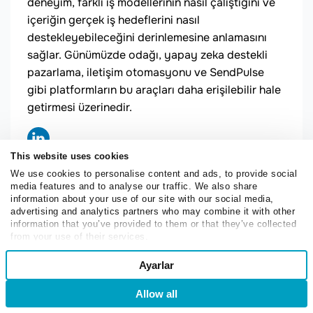
deneyim, farklı iş modellerinin nasıl çalıştığını ve
içeriğin gerçek iş hedeflerini nasıl
destekleyebileceğini derinlemesine anlamasını
sağlar. Günümüzde odağı, yapay zeka destekli
pazarlama, iletişim otomasyonu ve SendPulse
gibi platformların bu araçları daha erişilebilir hale
getirmesi üzerinedir.
This website uses cookies
We use cookies to personalise content and ads, to provide social
media features and to analyse our traffic. We also share
information about your use of our site with our social media,
advertising and analytics partners who may combine it with other
information that you’ve provided to them or that they’ve collected
from your use of their services.
Ortalama Değerlendirme:
4/5
Consent
Ayarlar
Necessary
Toplam Oy Sayısı:
1
Selection
Facebook
Twitter
Allow all
Giriş
Kaydol
Preferences