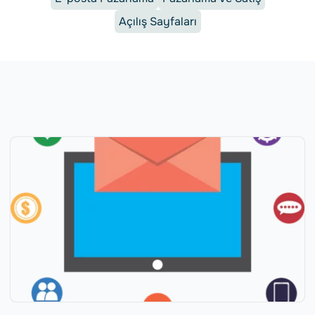
Açılış Sayfaları