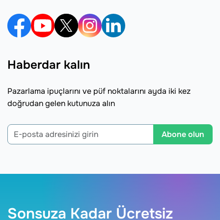
Haberdar kalın
Pazarlama ipuçlarını ve püf noktalarını ayda iki kez
doğrudan gelen kutunuza alın
Abone olun
Sonsuza Kadar Ücretsiz