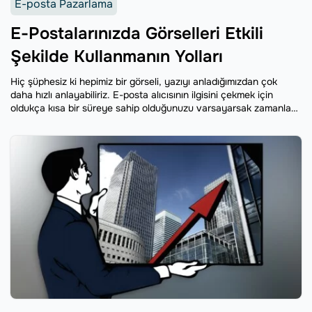
E-posta Pazarlama
E-Postalarınızda Görselleri Etkili
Şekilde Kullanmanın Yolları
Hiç şüphesiz ki hepimiz bir görseli, yazıyı anladığımızdan çok
daha hızlı anlayabiliriz. E-posta alıcısının ilgisini çekmek için
oldukça kısa bir süreye sahip olduğunuzu varsayarsak zamanla
yarıştığınızı söylemek hiç de yanlış olmaz. Bu şartlar altında,
abonelerinizin ...