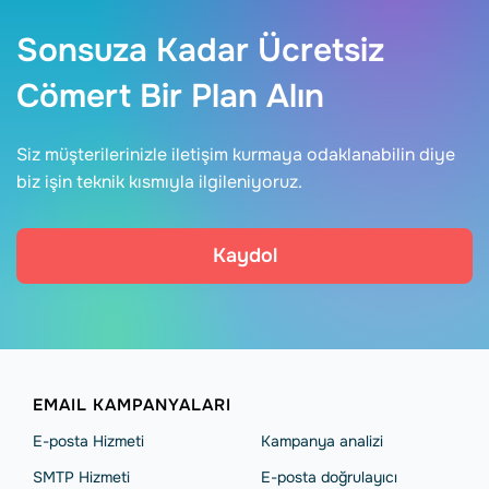
Sonsuza Kadar Ücretsiz
Cömert Bir Plan Alın
Siz müşterilerinizle iletişim kurmaya odaklanabilin diye
biz işin teknik kısmıyla ilgileniyoruz.
Kaydol
EMAIL KAMPANYALARI
E-posta Hizmeti
Kampanya analizi
SMTP Hizmeti
E-posta doğrulayıcı