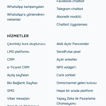
Facebook chatbot
WhatsApp kampanyaları
Telegram chatbot
WhatsApp'a yönlendiren
Abonelik modülü
reklamlar
Chatbot Uygulaması
HIZMETLER
Çevrimiçi kurs oluşturucu
Akıllı Açılır Pencereler
LMS platformu
SendPulse pixel
CRM
Açılır anketler
e-Ticaret CRM
NPS widget'ı
Açılış sayfaları
Сanlı sohbet
Bio Bağlantı Sayfası
Omnichannel gelen kutusu
SMS
Hepsi bir arada platform
Viber mesajları
Yapay Zeka ile Pazarlama
Otomasyonu