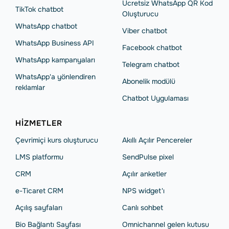
Ücretsiz WhatsApp QR Kod
TikTok chatbot
Oluşturucu
WhatsApp chatbot
Viber chatbot
WhatsApp Business API
Facebook chatbot
WhatsApp kampanyaları
Telegram chatbot
WhatsApp'a yönlendiren
Abonelik modülü
reklamlar
Chatbot Uygulaması
HIZMETLER
Çevrimiçi kurs oluşturucu
Akıllı Açılır Pencereler
LMS platformu
SendPulse pixel
CRM
Açılır anketler
e-Ticaret CRM
NPS widget'ı
Açılış sayfaları
Сanlı sohbet
Bio Bağlantı Sayfası
Omnichannel gelen kutusu