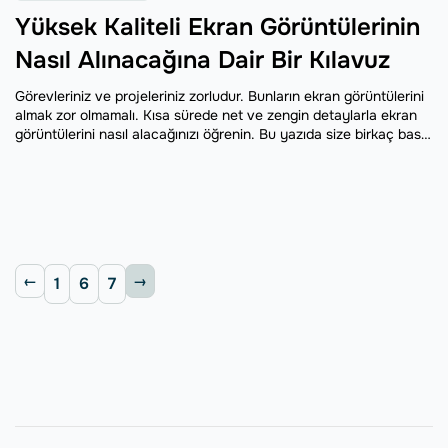
Yüksek Kaliteli Ekran Görüntülerinin
Nasıl Alınacağına Dair Bir Kılavuz
Görevleriniz ve projeleriniz zorludur. Bunların ekran görüntülerini
almak zor olmamalı. Kısa sürede net ve zengin detaylarla ekran
görüntülerini nasıl alacağınızı öğrenin. Bu yazıda size birkaç basit
araç ve teknik sunacağız. Eski güzel Print Screen tuşunu veya
bir kısayolu kullanmaya devam edebileceksiniz - ancak daha iyi
sonuçlarla.
1
6
7