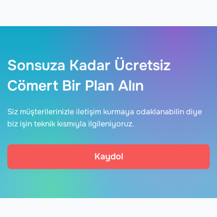
Sonsuza Kadar Ücretsiz
Cömert Bir Plan Alın
Siz müşterilerinizle iletişim kurmaya odaklanabilin diye
biz işin teknik kısmıyla ilgileniyoruz.
Kaydol