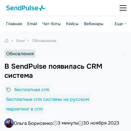
Главная
Email
Чат-боты
Кейсы
Вебинары
Стратегии
Еще ···
Блог
Обновления
Обновления
В SendPulse появилась CRM
система
бесплатная crm
бесплатные crm системы на русском
маркетинг в crm
3 минуты
30 ноября 2023
Ольга Борисенко