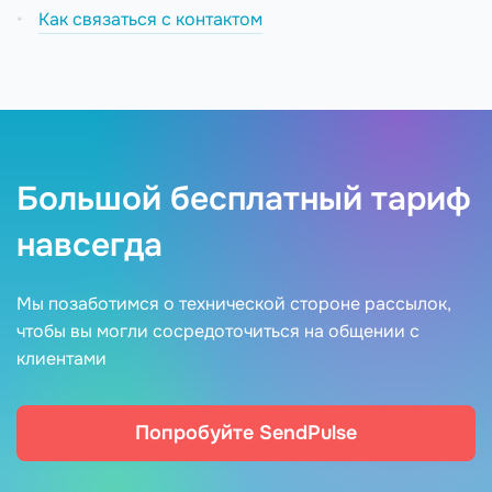
Как связаться с контактом
Большой бесплатный тариф
навсегда
Мы позаботимся о технической стороне рассылок,
чтобы вы могли сосредоточиться на общении с
клиентами
Попробуйте SendPulse