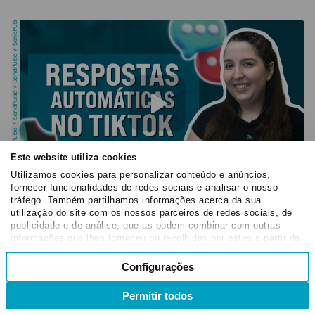
Este website utiliza cookies
Utilizamos cookies para personalizar conteúdo e anúncios,
fornecer funcionalidades de redes sociais e analisar o nosso
tráfego. Também partilhamos informações acerca da sua
Como Conectar um Chatbot ao TikTok [Tutorial
utilização do site com os nossos parceiros de redes sociais, de
Rápido]
publicidade e de análise, que as podem combinar com outras
informações que lhes forneceu ou recolhidas por estes a partir da
sua utilização dos respetivos serviços.
Seleção
Configurações
Necessários
de
consentimento
Permitir todos
Preferências