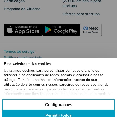
Сertificação
$5.000 em bônus para
startups
Programa de Afiliados
Ofertas para startups
Termos de serviço
Política de privacidade
Segurança e privacidade da SendPulse
Este website utiliza cookies
Declaração de Cookie
Utilizamos cookies para personalizar conteúdo e anúncios,
fornecer funcionalidades de redes sociais e analisar o nosso
Acordo de processamento de dados
tráfego. Também partilhamos informações acerca da sua
Copyright© 2015 - 2026. SendPulse. Todos os direitos
utilização do site com os nossos parceiros de redes sociais, de
reservados
publicidade e de análise, que as podem combinar com outras
informações que lhes forneceu ou recolhidas por estes a partir da
sua utilização dos respetivos serviços.
Seleção
Configurações
Necessários
de
consentimento
Permitir todos