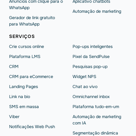
Anúncios com clique para o
Aplicativo chatbots
WhatsApp
Automação de marketing
Gerador de link gratuito
para WhatsApp
SERVIÇOS
Crie cursos online
Pop-ups inteligentes
Plataforma LMS
Pixel da SendPulse
CRM
Pesquisas pop-up
CRM para eCommerce
Widget NPS
Landing Pages
Chat ao vivo
Link na bio
Omnichannel inbox
SMS em massa
Plataforma tudo-em-um
Viber
Automação de marketing
com IA
Notificações Web Push
Segmentação dinâmica