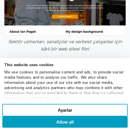
Sektör uzmanları, sanatçılar ve serbest çalışanlar için
kârlı bir web sitesi fikri
DIY web sitesi
This website uses cookies
We use cookies to personalise content and ads, to provide social
media features and to analyse our traffic. We also share
El yapımı ürünlere tutkunuz varsa, sadece Etsy gibi
information about your use of our site with our social media,
pazar yerlerine bağımlı kalmak yerine kendi web sitenizi
advertising and analytics partners who may combine it with other
oluşturmayı düşünün. Bu, markanız ve mağazanız
information that you’ve provided to them or that they’ve collected
from your use of their services.
üzerinde tam kontrol sahibi olmanızı sağlar ve el
Consent
sanatlarınızı platform kısıtlamaları veya ilişkili ücretler
Ayarlar
Necessary
Selection
olmadan sergilemenize olanak tanır.
Allow all
Giriş
Kaydol
Temelde, web sitenizde el yapımı ürünlerinizi doğrudan
Preferences