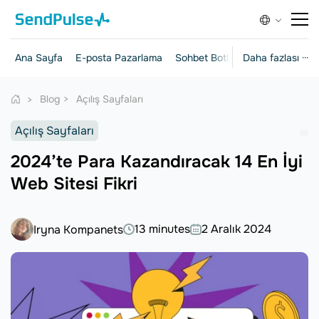
Ana Sayfa
E-posta Pazarlama
Sohbet Botları
Daha fazlası ···
Açılış Sayfalar
Blog
Açılış Sayfaları
Açılış Sayfaları
2024’te Para Kazandıracak 14 En İyi
Web Sitesi Fikri
13 minutes
2 Aralık 2024
Iryna Kompanets