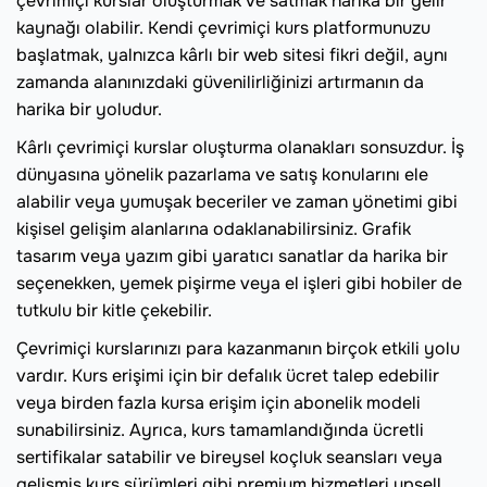
çevrimiçi kurslar oluşturmak ve satmak harika bir gelir
kaynağı olabilir. Kendi çevrimiçi kurs platformunuzu
başlatmak, yalnızca kârlı bir web sitesi fikri değil, aynı
zamanda alanınızdaki güvenilirliğinizi artırmanın da
harika bir yoludur.
Kârlı çevrimiçi kurslar oluşturma olanakları sonsuzdur. İş
dünyasına yönelik pazarlama ve satış konularını ele
alabilir veya yumuşak beceriler ve zaman yönetimi gibi
kişisel gelişim alanlarına odaklanabilirsiniz. Grafik
tasarım veya yazım gibi yaratıcı sanatlar da harika bir
seçenekken, yemek pişirme veya el işleri gibi hobiler de
tutkulu bir kitle çekebilir.
Çevrimiçi kurslarınızı para kazanmanın birçok etkili yolu
vardır. Kurs erişimi için bir defalık ücret talep edebilir
veya birden fazla kursa erişim için abonelik modeli
sunabilirsiniz. Ayrıca, kurs tamamlandığında ücretli
sertifikalar satabilir ve bireysel koçluk seansları veya
gelişmiş kurs sürümleri gibi premium hizmetleri upsell