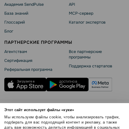
Академия SendPulse
API
База знаний
MCP-сервер
Глоссарий
Каталог экспертов
Блог
ПАРТНЕРСКИЕ ПРОГРАММЫ
Агентствам
Все партнерские
программы
Сертификация
Поддержка стартапов
Реферальная программа
Правила использования
Этот сайт использует файлы «куки»
Безопасность SendPulse
Мы используем файлы cookie, чтобы анализировать трафик,
Политика конфиденциальности
подбирать для вас подходящий контент и рекламу, а также
дать вам возможность делиться информацией в социальных