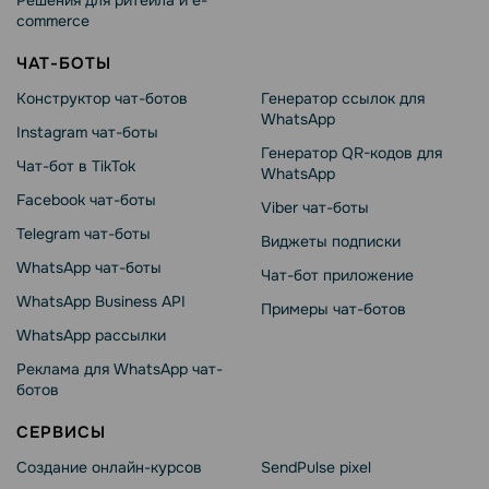
Решения для ритейла и e-
commerce
ЧАТ-БОТЫ
Конструктор чат-ботов
Генератор ссылок для
WhatsApp
Instagram чат-боты
Генератор QR-кодов для
Чат-бот в TikTok
WhatsApp
Facebook чат-боты
Viber чат-боты
Telegram чат-боты
Виджеты подписки
WhatsApp чат-боты
Чат-бот приложение
WhatsApp Business API
Примеры чат-ботов
WhatsApp рассылки
Реклама для WhatsApp чат-
ботов
СЕРВИСЫ
Создание онлайн-курсов
SendPulse pixel