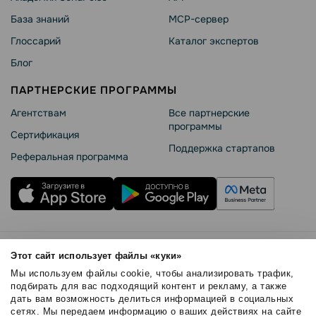
База знаний
MCP-сервер
Глоссарий
Каталог экспертов
Блог
ПАРТНЕРСКИЕ ПРОГРАММЫ
Агентствам
Все партнерские
программы
Сертификация
Поддержка стартапов
Реферальная программа
Правила использования
Этот сайт использует файлы «куки»
Безопасность SendPulse
Мы используем файлы cookie, чтобы анализировать трафик,
Политика конфиденциальности
подбирать для вас подходящий контент и рекламу, а также
дать вам возможность делиться информацией в социальных
Политика Cookies
сетях. Мы передаем информацию о ваших действиях на сайте