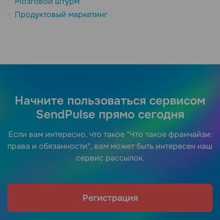
Мозговой штурм
Продуктовый маркетинг
Начните пользоваться сервисом
SendPulse прямо сегодня
Если вам интересно, что такое "Что такое франчайзи:
права и обязанности", вам может быть интересен наш
сервис рассылок.
Регистрация