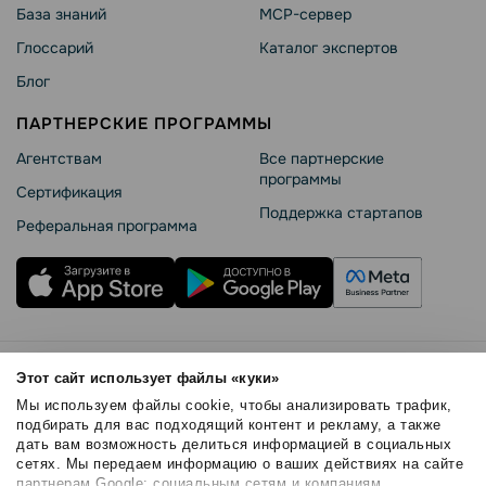
База знаний
MCP-сервер
Глоссарий
Каталог экспертов
Блог
ПАРТНЕРСКИЕ ПРОГРАММЫ
Агентствам
Все партнерские
программы
Сертификация
Поддержка стартапов
Реферальная программа
Правила использования
Этот сайт использует файлы «куки»
Безопасность SendPulse
Мы используем файлы cookie, чтобы анализировать трафик,
Политика конфиденциальности
подбирать для вас подходящий контент и рекламу, а также
дать вам возможность делиться информацией в социальных
Политика Cookies
сетях. Мы передаем информацию о ваших действиях на сайте
© 2015 - 2026. SendPulse Inc. Все права защищены
партнерам Google: социальным сетям и компаниям,