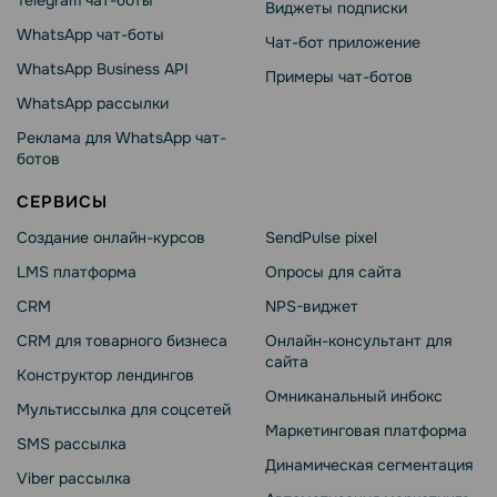
Telegram чат-боты
Виджеты подписки
WhatsApp чат-боты
Чат-бот приложение
WhatsApp Business API
Примеры чат-ботов
WhatsApp рассылки
Реклама для WhatsApp чат-
ботов
СЕРВИСЫ
Создание онлайн-курсов
SendPulse pixel
LMS платформа
Опросы для сайта
CRM
NPS-виджет
CRM для товарного бизнеса
Онлайн-консультант для
сайта
Конструктор лендингов
Омниканальный инбокс
Мультиссылка для соцсетей
Маркетинговая платформа
SMS рассылка
Динамическая сегментация
Viber рассылка