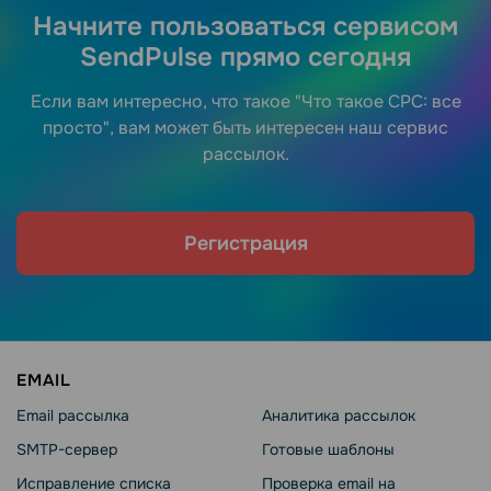
Начните пользоваться сервисом
SendPulse прямо сегодня
Если вам интересно, что такое "Что такое CPC: все
просто", вам может быть интересен наш сервис
рассылок.
Регистрация
EMAIL
Email рассылка
Аналитика рассылок
SMTP-сервер
Готовые шаблоны
Исправление списка
Проверка email на