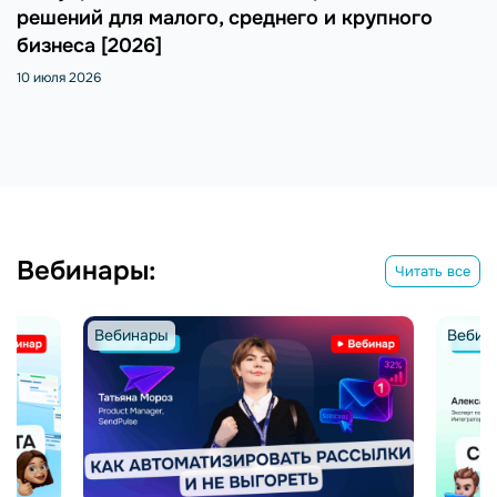
решений для малого, среднего и крупного
бизнеса [2026]
10 июля 2026
Вебинары:
Читать все
Вебинары
Вебин