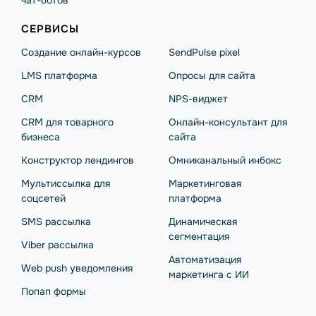
чат-ботов
СЕРВИСЫ
Создание онлайн-курсов
SendPulse pixel
LMS платформа
Опросы для сайта
CRM
NPS-виджет
CRM для товарного
Онлайн-консультант для
бизнеса
сайта
Конструктор лендингов
Омниканальный инбокс
Мультиссылка для
Маркетинговая
соцсетей
платформа
SMS рассылка
Динамическая
сегментация
Viber рассылка
Автоматизация
Web push уведомления
маркетинга с ИИ
Попап формы