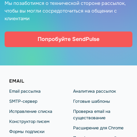
Мы позаботимся о технической стороне рассылок,
чтобы вы могли сосредоточиться на общении с
клиентами
Попробуйте SendPulse
EMAIL
Email рассылка
Аналитика рассылок
SMTP-сервер
Готовые шаблоны
Исправление списка
Проверка email на
существование
Конструктор писем
Расширение для Chrome
Формы подписки