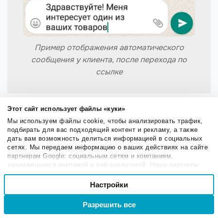
Пример отображения автоматического
сообщения у клиента, после перехода по
ссылке
Этот сайт использует файлы «куки»
Преимущества бизнес-аккаунта
Мы используем файлы cookie, чтобы анализировать трафик,
подбирать для вас подходящий контент и рекламу, а также
Бесплатный доступ.
дать вам возможность делиться информацией в социальных
Защита персональных данных при помощи
сетях. Мы передаем информацию о ваших действиях на сайте
партнерам Google: социальным сетям и компаниям,
сквозного шифрования
.
занимающимся рекламой и веб-аналитикой. Наши партнеры
Отслеживание статусов сообщений —
могут комбинировать эти сведения с предоставленной вами
Выбор
информацией, а также данными, которые они получили при
Настройки
Необходимые
количество отправленных, доставленных,
согласия
использовании вами их сервисов.
открытых и прочитанных. Ниже показан раздел
Разрешить все
Войти
Регистрация
со статистикой: Настройки — «Инструменты для
Настроечные