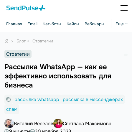
Главная
Email
Чат-боты
Кейсы
Вебинары
Стратегии
Еще ···
Блог
Стратегии
Стратегии
Рассылка WhatsApp — как ее
эффективно использовать для
бизнеса
рассылка whatsapp
рассылка в мессенджерах
спам
Виталий Веселов
Светлана Максимова
9 минуты
30 ноября 2023