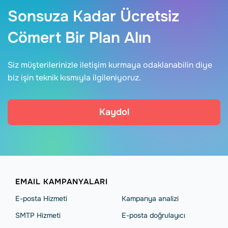
Sonsuza Kadar Ücretsiz
Cömert Bir Plan Alın
Siz müşterilerinizle iletişim kurmaya odaklanabilin diye
biz işin teknik kısmıyla ilgileniyoruz.
Kaydol
EMAIL KAMPANYALARI
E-posta Hizmeti
Kampanya analizi
SMTP Hizmeti
E-posta doğrulayıcı