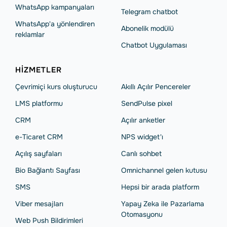
WhatsApp kampanyaları
Telegram chatbot
WhatsApp'a yönlendiren
Abonelik modülü
reklamlar
Chatbot Uygulaması
HIZMETLER
Çevrimiçi kurs oluşturucu
Akıllı Açılır Pencereler
LMS platformu
SendPulse pixel
CRM
Açılır anketler
e-Ticaret CRM
NPS widget'ı
Açılış sayfaları
Сanlı sohbet
Bio Bağlantı Sayfası
Omnichannel gelen kutusu
SMS
Hepsi bir arada platform
Viber mesajları
Yapay Zeka ile Pazarlama
Otomasyonu
Web Push Bildirimleri