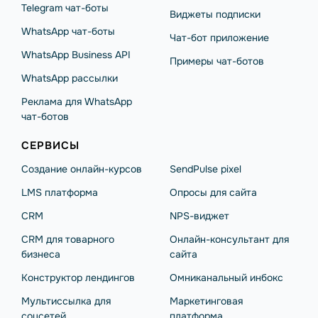
Telegram чат-боты
Виджеты подписки
WhatsApp чат-боты
Чат-бот приложение
WhatsApp Business API
Примеры чат-ботов
WhatsApp рассылки
Реклама для WhatsApp
чат-ботов
СЕРВИСЫ
Создание онлайн-курсов
SendPulse pixel
LMS платформа
Опросы для сайта
CRM
NPS-виджет
CRM для товарного
Онлайн-консультант для
бизнеса
сайта
Конструктор лендингов
Омниканальный инбокс
Мультиссылка для
Маркетинговая
соцсетей
платформа