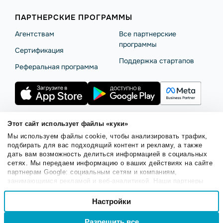
ПАРТНЕРСКИЕ ПРОГРАММЫ
Агентствам
Все партнерские
программы
Сертификация
Поддержка стартапов
Реферальная программа
Этот сайт использует файлы «куки»
Мы используем файлы cookie, чтобы анализировать трафик,
Правила использования
Безопасность SendPulse
подбирать для вас подходящий контент и рекламу, а также
Политика конфиденциальности
Политика Cookies
дать вам возможность делиться информацией в социальных
сетях. Мы передаем информацию о ваших действиях на сайте
© 2015 - 2026. SendPulse Inc. Все права защищены.
партнерам Google: социальным сетям и компаниям,
занимающимся рекламой и веб-аналитикой. Наши партнеры
могут комбинировать эти сведения с предоставленной вами
Выбор
информацией, а также данными, которые они получили при
Настройки
Необходимые
согласия
использовании вами их сервисов.
Разрешить все
Войти
Регистрация