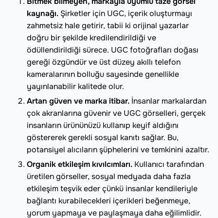
Bitmek bilmeyen, markayla uyumlu taze görsel
kaynağı.
Şirketler için UGC, içerik oluşturmayı
zahmetsiz hale getirir, tabii ki orijinal yazarlar
doğru bir şekilde kredilendirildiği ve
ödüllendirildiği sürece. UGC fotoğrafları doğası
gereği özgündür ve üst düzey akıllı telefon
kameralarının bolluğu sayesinde genellikle
yayınlanabilir kalitede olur.
Artan güven ve marka itibar.
İnsanlar markalardan
çok akranlarına güvenir ve UGC görselleri, gerçek
insanların ürününüzü kullanıp keyif aldığını
göstererek gerekli sosyal kanıtı sağlar. Bu,
potansiyel alıcıların şüphelerini ve temkinini azaltır.
Organik etkileşim kıvılcımları.
Kullanıcı tarafından
üretilen görseller, sosyal medyada daha fazla
etkileşim teşvik eder çünkü insanlar kendileriyle
bağlantı kurabilecekleri içerikleri beğenmeye,
yorum yapmaya ve paylaşmaya daha eğilimlidir.