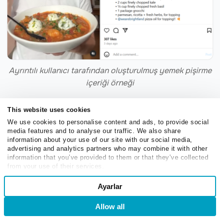
Ayrıntılı kullanıcı tarafından oluşturulmuş yemek pişirme
içeriği örneği
Bu tür içerikler oluşturmanın bir yolu, dışarıdan bir
This website uses cookies
uzman işe alıp stüdyoda çekim yapmaktır. Bir diğer yol
We use cookies to personalise content and ads, to provide social
media features and to analyse our traffic. We also share
ise, markanızın ürün dünyasını zaten iyi bilen ve çalışma
information about your use of our site with our social media,
süreçlerini doğal ortamlarında kaydedebilecek en sadık
advertising and analytics partners who may combine it with other
elçileriyle iş birliği yapmaktır.
information that you’ve provided to them or that they’ve collected
from your use of their services.
Consent
Birinci şahıs UGC
Ayarlar
Necessary
Selection
Birçok işletme, sosyal medyada kullanılabilecek yeni
Allow all
Giriş
Kaydol
UGC örneklerini sürekli olarak bulmakta zorlanıyor. Eğer
Preferences