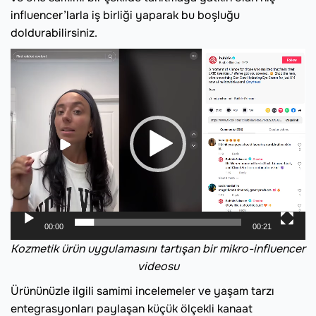
influencer’larla iş birliği yaparak bu boşluğu
doldurabilirsiniz.
V
i
d
e
o
o
y
n
a
t
00:00
00:21
ı
Kozmetik ürün uygulamasını tartışan bir mikro-influencer
c
videosu
ı
Ürününüzle ilgili samimi incelemeler ve yaşam tarzı
entegrasyonları paylaşan küçük ölçekli kanaat