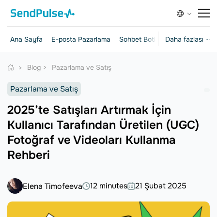
Ana Sayfa
E-posta Pazarlama
Sohbet Botları
Daha fazlası ···
Açılış Sayfalar
Blog
Pazarlama ve Satış
Pazarlama ve Satış
2025’te Satışları Artırmak İçin
Kullanıcı Tarafından Üretilen (UGC)
Fotoğraf ve Videoları Kullanma
Rehberi
12 minutes
21 Şubat 2025
Elena Timofeeva