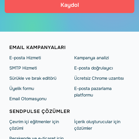
Kaydol
EMAIL KAMPANYALARI
E-posta Hizmeti
Kampanya analizi
SMTP Hizmeti
E-posta doğrulayıcı
Sürükle ve bırak editörü
Ücretsiz Chrome uzantısı
Üyelik formu
E-posta pazarlama
platformu
Email Otomasyonu
SENDPULSE ÇÖZÜMLER
Çevrim içi eğitmenler için
İçerik oluşturucular için
çözüml
çözümler
Perakende ve e-ticaret için