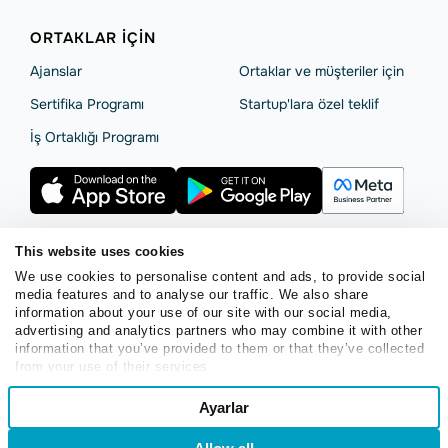
ORTAKLAR IÇIN
Ajanslar
Ortaklar ve müşteriler için
Sertifika Programı
Startup'lara özel teklif
İş Ortaklığı Programı
This website uses cookies
We use cookies to personalise content and ads, to provide social
Hizmet Koşulları
Gizlilik Politikası
SendPulse Güvenlik
media features and to analyse our traffic. We also share
Çerez (Cookie) Bildirimi
information about your use of our site with our social media,
advertising and analytics partners who may combine it with other
Copyright © 2015 - 2026. SendPulse. Her hakkı saklıdır.
information that you’ve provided to them or that they’ve collected
from your use of their services.
Consent
Ayarlar
Necessary
Selection