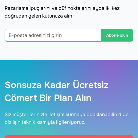
Pazarlama ipuçlarını ve püf noktalarını ayda iki kez
doğrudan gelen kutunuza alın
Abone olun
Sonsuza Kadar Ücretsiz
Cömert Bir Plan Alın
Siz müşterilerinizle iletişim kurmaya odaklanabilin diye
biz işin teknik kısmıyla ilgileniyoruz.