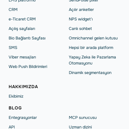
LMS platformu
SendPulse pixel
CRM
Açılır anketler
e-Ticaret CRM
NPS widget'ı
Açılış sayfaları
Сanlı sohbet
Bio Bağlantı Sayfası
Omnichannel gelen kutusu
SMS
Hepsi bir arada platform
Viber mesajları
Yapay Zeka ile Pazarlama
Otomasyonu
Web Push Bildirimleri
Dinamik segmentasyon
HAKKIMIZDA
Ekibimiz
BLOG
Entegrasyonlar
MCP sunucusu
API
Uzman dizini