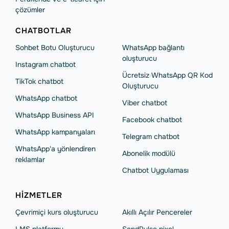
çözümler
CHATBOTLAR
Sohbet Botu Oluşturucu
WhatsApp bağlantı
oluşturucu
Instagram chatbot
Ücretsiz WhatsApp QR Kod
TikTok chatbot
Oluşturucu
WhatsApp chatbot
Viber chatbot
WhatsApp Business API
Facebook chatbot
WhatsApp kampanyaları
Telegram chatbot
WhatsApp'a yönlendiren
Abonelik modülü
reklamlar
Chatbot Uygulaması
HIZMETLER
Çevrimiçi kurs oluşturucu
Akıllı Açılır Pencereler