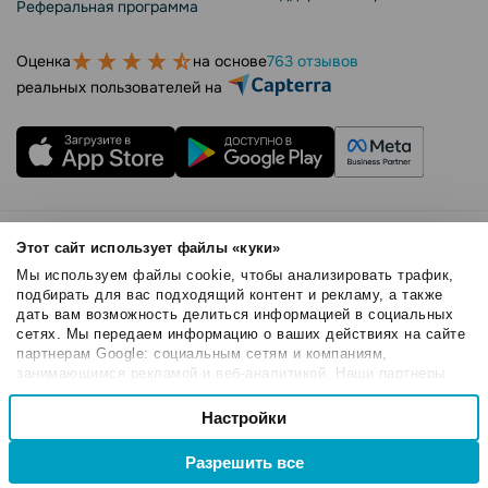
Реферальная программа
Оценка
на основе
763 отзывов
реальных пользователей на
Правила использования
Этот сайт использует файлы «куки»
Безопасность SendPulse
Мы используем файлы cookie, чтобы анализировать трафик,
Политика конфиденциальности
подбирать для вас подходящий контент и рекламу, а также
дать вам возможность делиться информацией в социальных
Политика Cookies
сетях. Мы передаем информацию о ваших действиях на сайте
© 2015 - 2026. SendPulse Inc. Все права защищены
партнерам Google: социальным сетям и компаниям,
занимающимся рекламой и веб-аналитикой. Наши партнеры
могут комбинировать эти сведения с предоставленной вами
Выбор
информацией, а также данными, которые они получили при
Настройки
Необходимые
согласия
использовании вами их сервисов.
Разрешить все
Настроечные