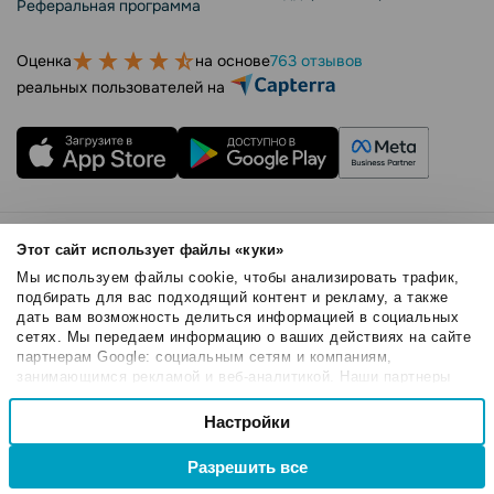
Реферальная программа
Оценка
на основе
763 отзывов
реальных пользователей на
Правила использования
Этот сайт использует файлы «куки»
Безопасность SendPulse
Мы используем файлы cookie, чтобы анализировать трафик,
Политика конфиденциальности
подбирать для вас подходящий контент и рекламу, а также
дать вам возможность делиться информацией в социальных
Политика Cookies
сетях. Мы передаем информацию о ваших действиях на сайте
© 2015 - 2026. SendPulse Inc. Все права защищены
партнерам Google: социальным сетям и компаниям,
занимающимся рекламой и веб-аналитикой. Наши партнеры
могут комбинировать эти сведения с предоставленной вами
Выбор
информацией, а также данными, которые они получили при
Настройки
Необходимые
согласия
использовании вами их сервисов.
Разрешить все
Настроечные