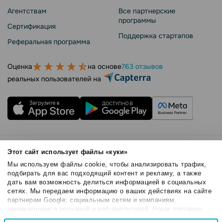
Агентствам
Все партнерские
программы
Сертификация
Поддержка стартапов
Реферальная программа
Оценка
на основе
763 отзывов
реальных пользователей на
Правила использования
Этот сайт использует файлы «куки»
Безопасность SendPulse
Мы используем файлы cookie, чтобы анализировать трафик,
Политика конфиденциальности
подбирать для вас подходящий контент и рекламу, а также
дать вам возможность делиться информацией в социальных
Политика Cookies
сетях. Мы передаем информацию о ваших действиях на сайте
© 2015 - 2026. SendPulse Inc. Все права защищены
партнерам Google: социальным сетям и компаниям,
занимающимся рекламой и веб-аналитикой. Наши партнеры
могут комбинировать эти сведения с предоставленной вами
Выбор