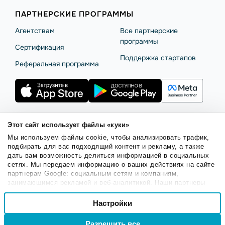
ПАРТНЕРСКИЕ ПРОГРАММЫ
Агентствам
Все партнерские
программы
Сертификация
Поддержка стартапов
Реферальная программа
Этот сайт использует файлы «куки»
Правила использования
Безопасность SendPulse
Мы используем файлы cookie, чтобы анализировать трафик,
Политика конфиденциальности
Политика Cookies
подбирать для вас подходящий контент и рекламу, а также
дать вам возможность делиться информацией в социальных
© 2015 - 2026. SendPulse Inc. Все права защищены.
сетях. Мы передаем информацию о ваших действиях на сайте
партнерам Google: социальным сетям и компаниям,
занимающимся рекламой и веб-аналитикой. Наши партнеры
Русский
могут комбинировать эти сведения с предоставленной вами
Выбор
информацией, а также данными, которые они получили при
Настройки
Необходимые
согласия
использовании вами их сервисов.
Войти
Регистрация
Разрешить все