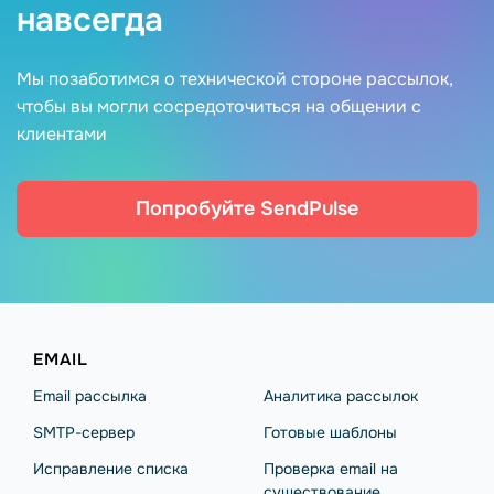
навсегда
Мы позаботимся о технической стороне рассылок,
чтобы вы могли сосредоточиться на общении с
клиентами
Попробуйте SendPulse
EMAIL
Email рассылка
Аналитика рассылок
SMTP-сервер
Готовые шаблоны
Исправление списка
Проверка email на
существование