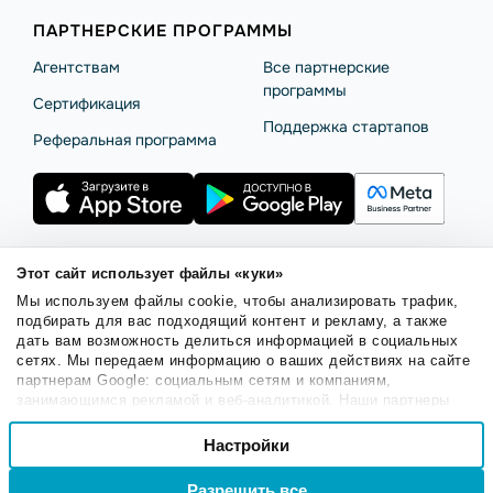
ПАРТНЕРСКИЕ ПРОГРАММЫ
Агентствам
Все партнерские
программы
Сертификация
Поддержка стартапов
Реферальная программа
Этот сайт использует файлы «куки»
Правила использования
Безопасность SendPulse
Мы используем файлы cookie, чтобы анализировать трафик,
Политика конфиденциальности
Политика Cookies
подбирать для вас подходящий контент и рекламу, а также
дать вам возможность делиться информацией в социальных
© 2015 - 2026. SendPulse Inc. Все права защищены.
сетях. Мы передаем информацию о ваших действиях на сайте
партнерам Google: социальным сетям и компаниям,
занимающимся рекламой и веб-аналитикой. Наши партнеры
Русский
могут комбинировать эти сведения с предоставленной вами
Выбор
информацией, а также данными, которые они получили при
Настройки
Необходимые
согласия
использовании вами их сервисов.
Войти
Регистрация
Разрешить все