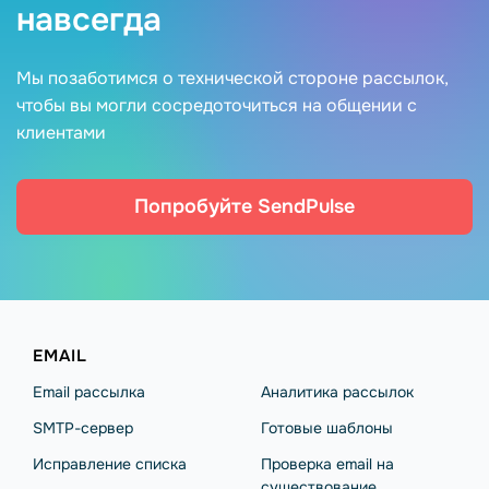
навсегда
Мы позаботимся о технической стороне рассылок,
чтобы вы могли сосредоточиться на общении с
клиентами
Попробуйте SendPulse
EMAIL
Email рассылка
Аналитика рассылок
SMTP-сервер
Готовые шаблоны
Исправление списка
Проверка email на
существование