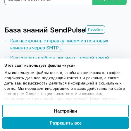
База знаний SendPulse
Перейти
Как настроить отправку писем из почтовых
клиентов через SMTP ...
Как создать шаблон письма с темной темой
Этот сайт использует файлы «куки»
Как настроить отправку писем из почтовых
Мы используем файлы cookie, чтобы анализировать трафик,
клиентов через SMTP ...
подбирать для вас подходящий контент и рекламу, а также
дать вам возможность делиться информацией в социальных
Как добавить ссылку на событие в календаре в
сетях. Мы передаем информацию о ваших действиях на сайте
письмо
партнерам Google: социальным сетям и компаниям,
занимающимся рекламой и веб-аналитикой. Наши партнеры
Как создать шаблон письма с темной темой
могут комбинировать эти сведения с предоставленной вами
Выбор
информацией, а также данными, которые они получили при
Настройки
Необходимые
согласия
использовании вами их сервисов.
Разрешить все
Войти
Регистрация
Настроечные