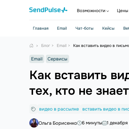
Возможности
Цены
Главная
Email
Чат-боты
Кейсы
Ве
Блог
Email
Как вставить видео в письм
Email
Сервисы
Как вставить ви
тех, кто не зна
видео в рассылке
вставить видео в пи
6 минуты
1 декабря
Ольга Борисенко