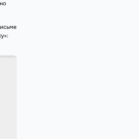
ьно
письме
у»: