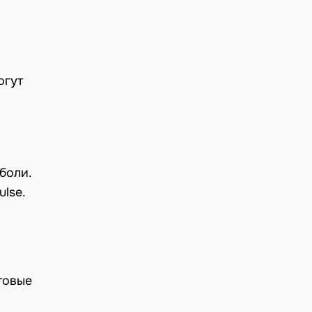
огут
боли.
lse.
товые