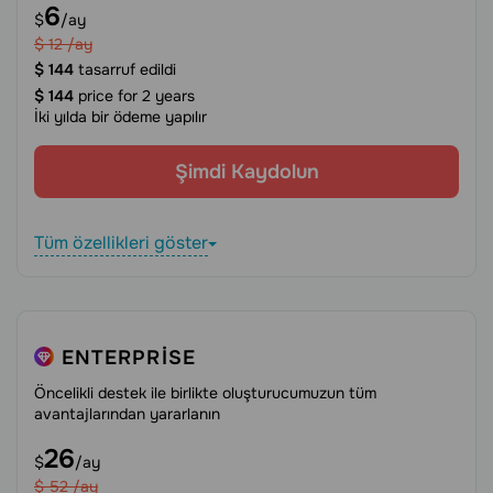
6
$
/ay
$
12
/ay
$
144
tasarruf edildi
$
144
price for 2 years
İki yılda bir ödeme yapılır
Şimdi Kaydolun
Tüm özellikleri göster
ENTERPRISE
Öncelikli destek ile birlikte oluşturucumuzun tüm
avantajlarından yararlanın
26
$
/ay
$
52
/ay