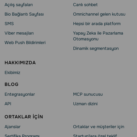
Açılış sayfaları
Сanlı sohbet
Bio Bağlantı Sayfası
Omnichannel gelen kutusu
SMS
Hepsi bir arada platform
Viber mesajları
Yapay Zeka ile Pazarlama
Otomasyonu
Web Push Bildirimleri
Dinamik segmentasyon
HAKKIMIZDA
Ekibimiz
BLOG
Entegrasyonlar
MCP sunucusu
API
Uzman dizini
ORTAKLAR IÇIN
Ajanslar
Ortaklar ve müşteriler için
Sertifika Programı
Startup'lara özel teklif