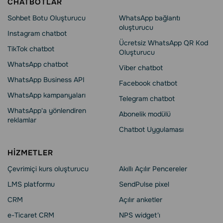
CHATBOTLAR
Sohbet Botu Oluşturucu
WhatsApp bağlantı
oluşturucu
Instagram chatbot
Ücretsiz WhatsApp QR Kod
TikTok chatbot
Oluşturucu
WhatsApp chatbot
Viber chatbot
WhatsApp Business API
Facebook chatbot
WhatsApp kampanyaları
Telegram chatbot
WhatsApp'a yönlendiren
Abonelik modülü
reklamlar
Chatbot Uygulaması
HIZMETLER
Çevrimiçi kurs oluşturucu
Akıllı Açılır Pencereler
LMS platformu
SendPulse pixel
CRM
Açılır anketler
e-Ticaret CRM
NPS widget'ı