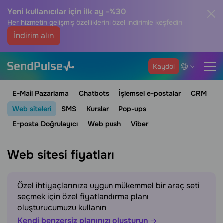
Yeni kullanıcılar için ilk ay -%30
Her hizmetin gelişmiş özelliklerini özel indirimle keşfedin
İndirim alın
Kaydol
E-Mail Pazarlama
Chatbots
İşlemsel e-postalar
CRM
Web siteleri
SMS
Kurslar
Pop-ups
E-posta Doğrulayıcı
Web push
Viber
Web sitesi fiyatları
Özel ihtiyaçlarınıza uygun mükemmel bir araç seti
seçmek için özel fiyatlandırma planı
oluşturucumuzu kullanın
Kendi benzersiz planınızı oluşturun