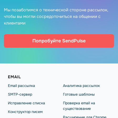
Мы позаботимся о технической стороне рассылок,
чтобы вы могли сосредоточиться на общении с
клиентами
Попробуйте SendPulse
EMAIL
Email рассылка
Аналитика рассылок
SMTP-сервер
Готовые шаблоны
Исправление списка
Проверка email на
существование
Конструктор писем
Расширение для Chrome