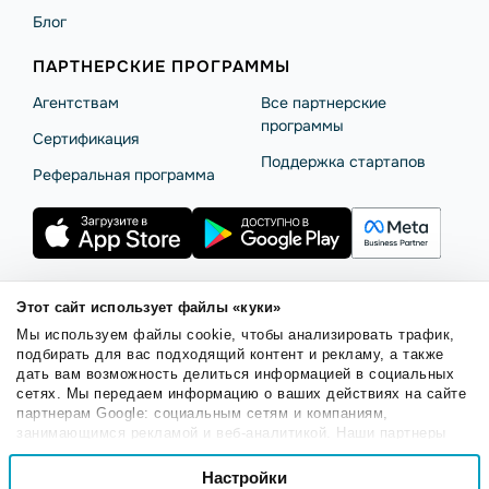
Блог
ПАРТНЕРСКИЕ ПРОГРАММЫ
Агентствам
Все партнерские
программы
Сертификация
Поддержка стартапов
Реферальная программа
Этот сайт использует файлы «куки»
Правила использования
Безопасность SendPulse
Мы используем файлы cookie, чтобы анализировать трафик,
Политика конфиденциальности
Политика Cookies
подбирать для вас подходящий контент и рекламу, а также
дать вам возможность делиться информацией в социальных
© 2015 - 2026. SendPulse Inc. Все права защищены.
сетях. Мы передаем информацию о ваших действиях на сайте
партнерам Google: социальным сетям и компаниям,
занимающимся рекламой и веб-аналитикой. Наши партнеры
Русский
могут комбинировать эти сведения с предоставленной вами
Выбор
информацией, а также данными, которые они получили при
Настройки
Необходимые
согласия