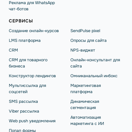
Реклама для WhatsApp
чат-ботов
СЕРВИСЫ
Создание онлайн-курсов
SendPulse pixel
LMS платформа
Опросы для сайта
CRM
NPS-виджет
CRM для товарного
Онлайн-консультант для
бизнеса
сайта
Конструктор лендингов
Омниканальный инбокс
Мультиссылка для
Маркетинговая
соцсетей
платформа
SMS рассылка
Динамическая
сегментация
Viber рассылка
Автоматизация
Web push уведомления
маркетинга с ИИ
Попап формы