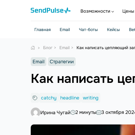
Возможности
Цены
Главная
Email
Чат-боты
Кейсы
Ве
Блог
Email
Как написать цепляющий за
Email
Стратегии
Как написать ц
catchy
headline
writing
2 минуты
3 октября 202
Ирина Чугай