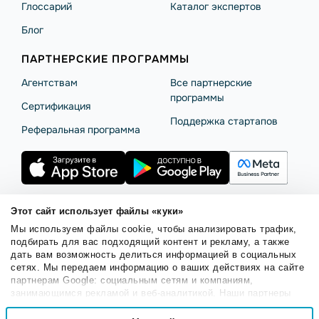
Глоссарий
Каталог экспертов
Блог
ПАРТНЕРСКИЕ ПРОГРАММЫ
Агентствам
Все партнерские
программы
Сертификация
Поддержка стартапов
Реферальная программа
Этот сайт использует файлы «куки»
Мы используем файлы cookie, чтобы анализировать трафик,
Правила использования
Безопасность SendPulse
подбирать для вас подходящий контент и рекламу, а также
Политика конфиденциальности
Политика Cookies
дать вам возможность делиться информацией в социальных
сетях. Мы передаем информацию о ваших действиях на сайте
© 2015 - 2026. SendPulse Inc. Все права защищены.
партнерам Google: социальным сетям и компаниям,
занимающимся рекламой и веб-аналитикой. Наши партнеры
могут комбинировать эти сведения с предоставленной вами
Выбор
информацией, а также данными, которые они получили при