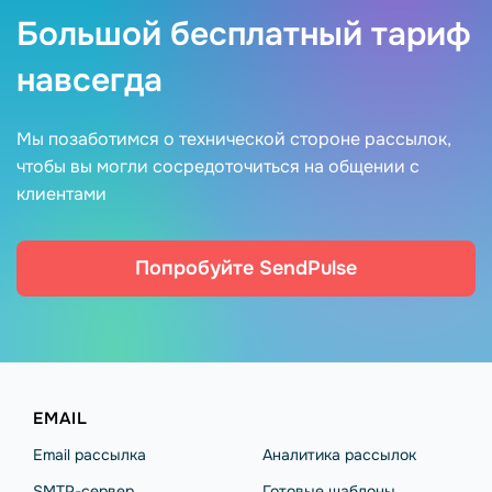
Большой бесплатный тариф
навсегда
Мы позаботимся о технической стороне рассылок,
чтобы вы могли сосредоточиться на общении с
клиентами
Попробуйте SendPulse
EMAIL
Email рассылка
Аналитика рассылок
SMTP-сервер
Готовые шаблоны