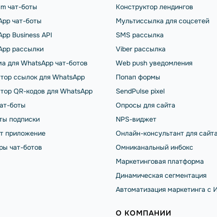
am чат-боты
Конструктор лендингов
App чат-боты
Мультиссылка для соцсетей
pp Business API
SMS рассылка
App рассылки
Viber рассылка
а для WhatsApp чат-ботов
Web push уведомления
тор ссылок для WhatsApp
Попап формы
тор QR-кодов для WhatsApp
SendPulse pixel
чат-боты
Опросы для сайта
ты подписки
NPS-виджет
от приложение
Онлайн-консультант для сайт
ры чат-ботов
Омниканальный инбокс
Маркетинговая платформа
Динамическая сегментация
Автоматизация маркетинга с 
О КОМПАНИИ