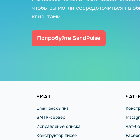
чтобы вы могли сосредоточиться на о
клиентами
Попробуйте SendPulse
EMAIL
ЧАТ-
Email рассылка
Констр
SMTP-сервер
Instag
Исправление списка
Чат-бо
Конструктор писем
Facebo