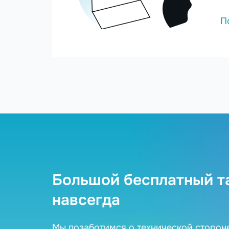
П
Большой бесплатный т
навсегда
Мы позаботимся о технической сторон