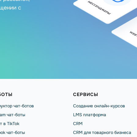
бщении с
БОТЫ
СЕРВИСЫ
уктор чат-ботов
Создание онлайн-курсов
ram чат-боты
LMS платформа
т в TikTok
CRM
ok чат-боты
CRM для товарного бизнеса