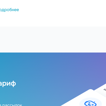
одробнее
ариф
е рассылок,