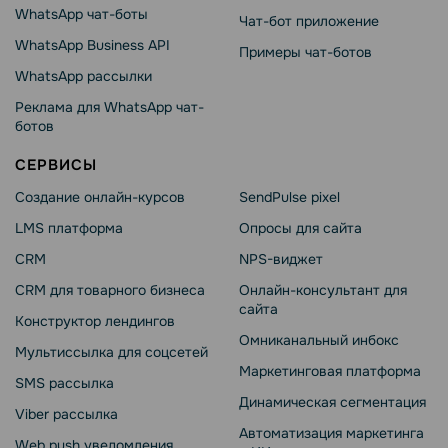
WhatsApp чат-боты
Чат-бот приложение
WhatsApp Business API
Примеры чат-ботов
WhatsApp рассылки
Реклама для WhatsApp чат-
ботов
СЕРВИСЫ
Создание онлайн-курсов
SendPulse pixel
LMS платформа
Опросы для сайта
CRM
NPS-виджет
CRM для товарного бизнеса
Онлайн-консультант для
сайта
Конструктор лендингов
Омниканальный инбокс
Мультиссылка для соцсетей
Маркетинговая платформа
SMS рассылка
Динамическая сегментация
Viber рассылка
Автоматизация маркетинга
Web push уведомления