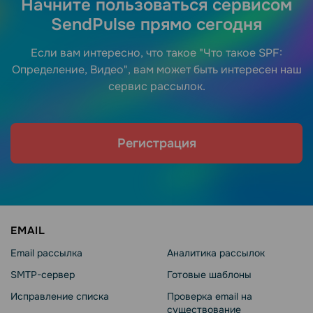
Начните пользоваться сервисом
SendPulse прямо сегодня
Если вам интересно, что такое "Что такое SPF:
Определение, Видео", вам может быть интересен наш
сервис рассылок.
Регистрация
EMAIL
Email рассылка
Аналитика рассылок
SMTP-сервер
Готовые шаблоны
Исправление списка
Проверка email на
существование