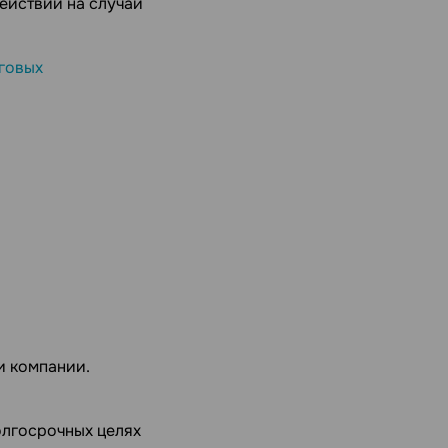
ействий на случай
говых
и компании.
олгосрочных целях