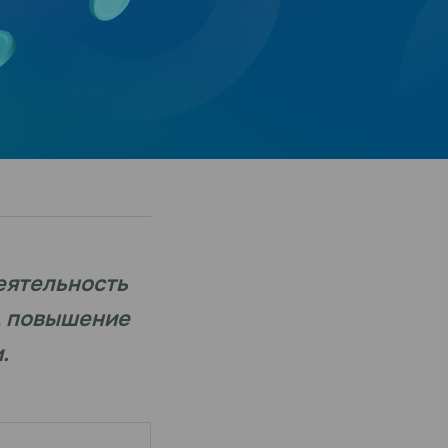
еятельность
, повышение
.