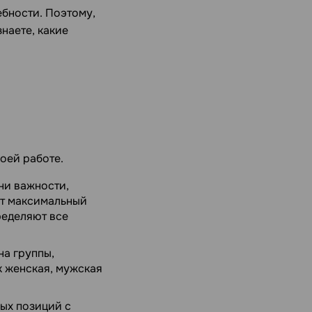
ебности. Поэтому,
наете, какие
оей работе.
ни важности,
ит максимальный
пределяют все
на группы,
к женская, мужская
ых позиций с