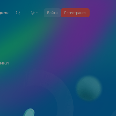
демо
Войти
Регистрация
а
тики