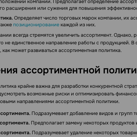
положении компании. Предполагает определение ассорти
го расширения или сужения для повышения эффективнос
тика.
Определяет число торговых марок компании, их а
 также
позиционирование
каждой из них.
ании всегда стремятся увеличить ассортимент. Однако,
то не единственное направление работы с продукцией. 
, как может развиваться ассортиментная политика.
ния ассортиментной
полити
литика крайне важна для разработки конкурентной стра
дусмотреть возможные риски и оптимизировать финансо
зовыми направлениями ассортиментной политики.
сортимента.
Подразумевает добавление видов и групп т
сортимента.
Предполагает замену некоторых продуктов и
сортимента.
Подразумевает удаление некоторых товарн