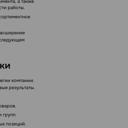
мента, а также
ти работы.
ссортиментное
 расширение
В следующем
ки
тегии компании.
вые результаты.
оваров.
 групп.
ых позиций.