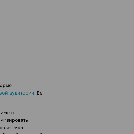
торые
вой аудитории
. Ее
имент,
имизировать
позволяет