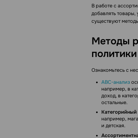
В работе с ассорти
добавлять товары, 
существуют метод
Методы р
политики
Ознакомьтесь с не
ABC-анализ
осн
например, в к
доход, в катег
остальные.
Категорийный
например, мага
и детская.
Ассортиментн