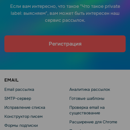
Если вам интересно, что такое "Что такое private
label: выясняем", вам может быть интересен наш
сервис рассылок.
Регистрация
EMAIL
Email рассылка
Аналитика рассылок
SMTP-сервер
Готовые шаблоны
Исправление списка
Проверка email на
существование
Конструктор писем
Расширение для Chrome
Формы подписки