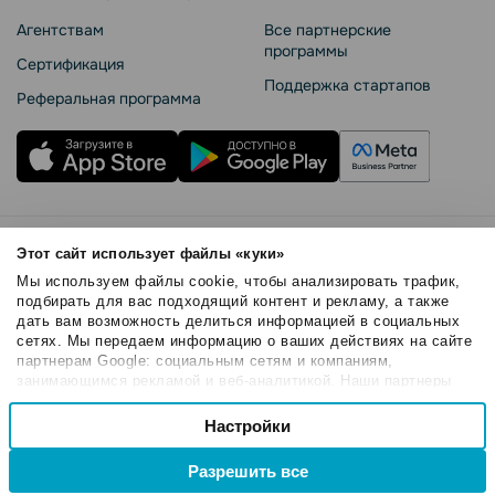
Агентствам
Все партнерские
программы
Сертификация
Поддержка стартапов
Реферальная программа
Правила использования
Этот сайт использует файлы «куки»
Безопасность SendPulse
Мы используем файлы cookie, чтобы анализировать трафик,
Политика конфиденциальности
подбирать для вас подходящий контент и рекламу, а также
дать вам возможность делиться информацией в социальных
Политика Cookies
сетях. Мы передаем информацию о ваших действиях на сайте
© 2015 - 2026. SendPulse Inc. Все права защищены
партнерам Google: социальным сетям и компаниям,
занимающимся рекламой и веб-аналитикой. Наши партнеры
могут комбинировать эти сведения с предоставленной вами
Выбор
информацией, а также данными, которые они получили при
Настройки
Необходимые
согласия
использовании вами их сервисов.
Разрешить все