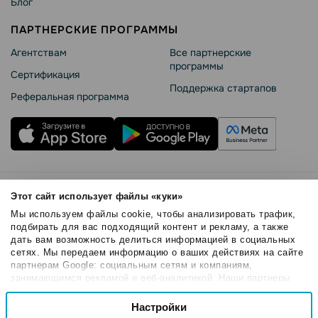
Блог
ПАРТНЕРСКИЕ ПРОГРАММЫ
Агентствам
Все партнерские
программы
Сертификация
Поддержка стартапов
Реферальная программа
Правила использования
Этот сайт использует файлы «куки»
Безопасность SendPulse
Мы используем файлы cookie, чтобы анализировать трафик,
Политика конфиденциальности
подбирать для вас подходящий контент и рекламу, а также
дать вам возможность делиться информацией в социальных
Политика Cookies
сетях. Мы передаем информацию о ваших действиях на сайте
© 2015 - 2026. SendPulse Inc. Все права защищены
партнерам Google: социальным сетям и компаниям,
занимающимся рекламой и веб-аналитикой. Наши партнеры
могут комбинировать эти сведения с предоставленной вами
Выбор
информацией, а также данными, которые они получили при
Настройки
Необходимые
согласия
использовании вами их сервисов.