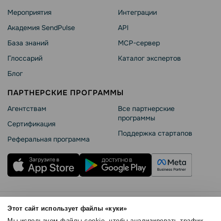
Мероприятия
Интеграции
Академия SendPulse
API
База знаний
MCP-сервер
Глоссарий
Каталог экспертов
Блог
ПАРТНЕРСКИЕ ПРОГРАММЫ
Агентствам
Все партнерские
программы
Сертификация
Поддержка стартапов
Реферальная программа
Правила использования
Этот сайт использует файлы «куки»
Безопасность SendPulse
Мы используем файлы cookie, чтобы анализировать трафик,