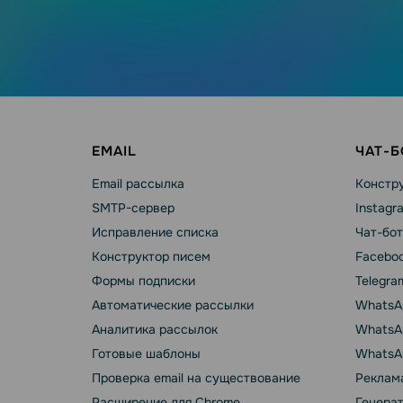
EMAIL
ЧАТ-
Email рассылка
Констру
SMTP-сервер
Instagr
Исправление списка
Чат-бот
Конструктор писем
Faceboo
Формы подписки
Telegra
Автоматические рассылки
WhatsA
Аналитика рассылок
WhatsAp
Готовые шаблоны
WhatsA
Проверка email на существование
Реклама
Расширение для Chrome
Генера