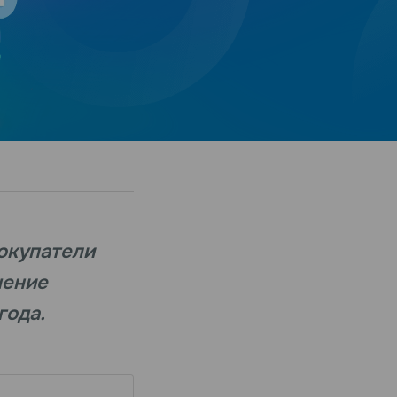
покупатели
чение
года.