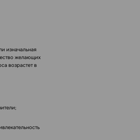
ли изначальная
ичество желающих
оса возрастет в
нители;
ривлекательность