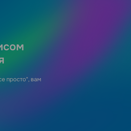
исом
я
се просто", вам