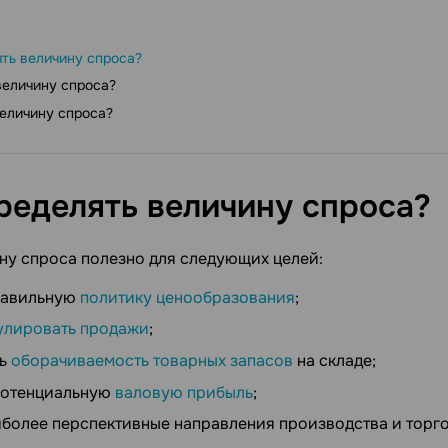
ть величину спроса?
величину спроса?
величину спроса?
ределять величину
спроса?
ну спроса полезно для следующих целей:
равильную
политику ценообразования
;
улировать продажи
;
ть
оборачиваемость товарных запасов
на складе;
потенциальную
валовую прибыль
;
иболее перспективные направления производства и торго