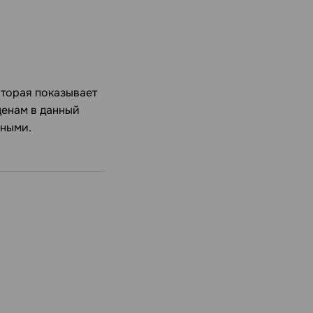
оторая показывает
ценам в данный
нными.