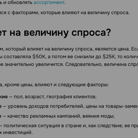
ь и обновлять
ассортимент
.
ся с факторами, которые влияют на величину спроса.
ет на величину
спроса?
, который влияет на величину спроса, является цена. Ес
ы составляла $50K, а потом ее снизили до $25K, то кол
не значительно увеличится. Следовательно, величина спр
а, кроме цены, влияют и следующие факторы:
кие
— пол, возраст, география клиентов;
е
— уровень доходов потребителей, цены на товары-заме
е
— качество рекламных кампаний, веяния моды;
— политическая ситуация в стране и, как следствие, ее п
х инвестиций.