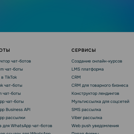
БОТЫ
СЕРВИСЫ
ктор чат-ботов
Создание онлайн-курсов
am чат-боты
LMS платформа
 в TikTok
CRM
k чат-боты
CRM для товарного бизнеса
m чат-боты
Конструктор лендингов
pp чат-боты
Мультиссылка для соцсетей
p Business API
SMS рассылка
pp рассылки
Viber рассылка
 для WhatsApp чат-ботов
Web push уведомления
тор ссылок для WhatsApp
Попап формы